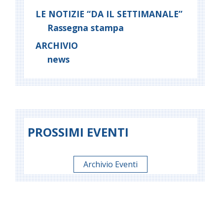
LE NOTIZIE “DA IL SETTIMANALE”
Rassegna stampa
ARCHIVIO
news
PROSSIMI EVENTI
Archivio Eventi