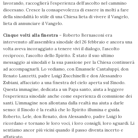
lavorando, raccoglierà l’esperienza dell’ascolto nel cammino
diocesano. Cresce la consapevolezza di essere in molti a fare
della sinodalità lo stile di una Chiesa lieta di vivere il Vangelo,
lieta di annunciare il Vangelo.
Cinque volti alla finestra –
Roberto Bernasconi era
intervenuto all’assemblea sinodale del 26 febbraio e ancora una
volta aveva incoraggiato a tenere vivi il dialogo, l’ascolto
reciproco, l’ascolto dello Spirito. È stato il suo ultimo
messaggio ai sinodali e la sua passione per la Chiesa continuerà
ad accompagnarli. Lo vediamo, con Emanuele Cantaluppi, don
Renato Lanzetti, padre Luigi Zucchinelli e don Alessandro
Zubiani, affacciato a una finestra del cielo aperta sul Sinodo.
Questa immagine, dedicata a un Papa santo, aiuta a leggere
l’esperienza sinodale anche come esperienza di comunione dei
santi. L’immagine non allontana dalla realtà ma aiuta a darle
senso: il Sinodo è la realtà che lo Spirito illumina e guida.
Roberto, Lele, don Renato, don Alessandro, padre Luigi lo
ricordano e tornano le loro voci, i loro consigli, loro sguardi. Li
sentiamo ancor più vicini quando il passo diventa incerto e
affaticato.