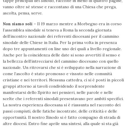
tappe principali del Sinodo, raccolte in meno di quattro pagine,
vanno oltre sé stesse e raccontano di una Chiesa che prega,
ascolta, pensa, serve.
Non siamo soli –
Il 19 marzo mentre a Morbegno era in corso
l’assemblea sinodale si teneva a Roma la seconda giornata
dell’incontro nazionale dei referenti diocesani per il cammino
sinodale delle Chiese in Italia. Per la prima volta in presenza
dopo tre appuntamenti on line uno dei quali a livello regionale.
Anche per la coincidenza delle date si sono avvertiti il senso e
la bellezza dell’intrecciarsi del cammino diocesano con quello
nazionale. Un ritrovarsi che si è sviluppato nella narrazione di
come l’ascolto è stato promosso e vissuto nelle comunità
cristiane e nei territori. Nessuna cattedra, ci si è posti in piccoli
gruppi attorno ai tavoli condividendo il sorprendente
manifestarsi dello Spirito nei pensieri, nelle parole e nelle
scelte che i referenti sinodali presentavano per ambiti specifici.
La nostra esperienza diocesana si è riassunta nel racconto dei
passi compiuti, delle fatiche incontrate, delle criticità e delle
opportunità. Il nostro Sinodo si è fatto compagno di strada di
altre diocesi. Entro fine aprile una sintesi, alla quale si sta già