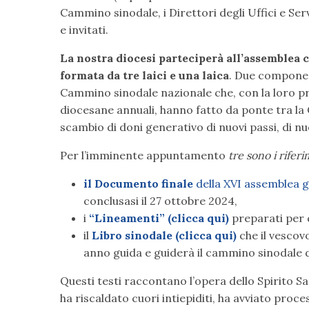
Cammino sinodale, i Direttori degli Uffici e Serv
e invitati.
La nostra diocesi parteciperà all’assemblea 
formata da tre laici e una laica
. Due component
Cammino sinodale nazionale che, con la loro pre
diocesane annuali, hanno fatto da ponte tra la
scambio di doni generativo di nuovi passi, di nuo
Per l’imminente appuntamento
tre sono i riferi
il Documento finale
della XVI assemblea g
conclusasi il 27 ottobre 2024,
i
“Lineamenti” (clicca qui)
preparati per 
il
Libro sinodale (clicca qui)
che il vescov
anno guida e guiderà il cammino sinodale de
Questi testi raccontano l’opera dello Spirito 
ha riscaldato cuori intiepiditi, ha avviato proc