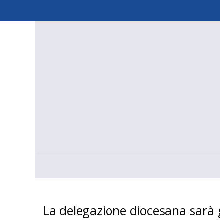
Skip
to
content
La delegazione diocesana sarà 