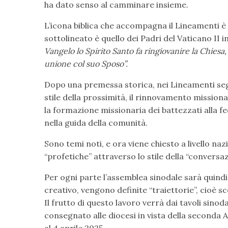
ha dato senso al camminare insieme.
L’icona biblica che accompagna il Lineamenti è 
sottolineato è quello dei Padri del Vaticano II i
Vangelo lo Spirito Santo fa ringiovanire la Chiesa
unione col suo Sposo”.
Dopo una premessa storica, nei Lineamenti segu
stile della prossimità, il rinnovamento missionar
la formazione missionaria dei battezzati alla fed
nella guida della comunità.
Sono temi noti, e ora viene chiesto a livello n
“profetiche” attraverso lo stile della “conversaz
Per ogni parte l’assemblea sinodale sarà quindi
creativo, vengono definite “traiettorie”, cioè s
Il frutto di questo lavoro verrà dai tavoli sinod
consegnato alle diocesi in vista della seconda 
al 4 aprile 2025.