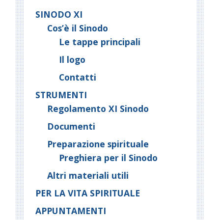
N
SINODO XI
a
Cos’è il Sinodo
v
Le tappe principali
i
g
Il logo
a
Contatti
t
STRUMENTI
i
Regolamento XI Sinodo
o
n
Documenti
Preparazione spirituale
Preghiera per il Sinodo
Altri materiali utili
PER LA VITA SPIRITUALE
APPUNTAMENTI