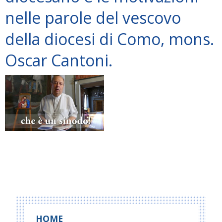
nelle parole del vescovo
della diocesi di Como, mons.
Oscar Cantoni.
P
o
s
t
HOME