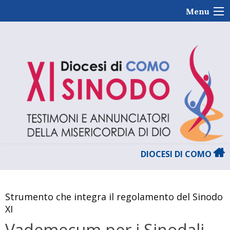
Skip
Menu
to
content
DIOCESI DI COMO
Strumento che integra il regolamento del Sinodo
XI
Vademecum per i Sinodali