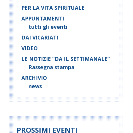
PER LA VITA SPIRITUALE
APPUNTAMENTI
tutti gli eventi
DAI VICARIATI
VIDEO
LE NOTIZIE “DA IL SETTIMANALE”
Rassegna stampa
ARCHIVIO
news
PROSSIMI EVENTI