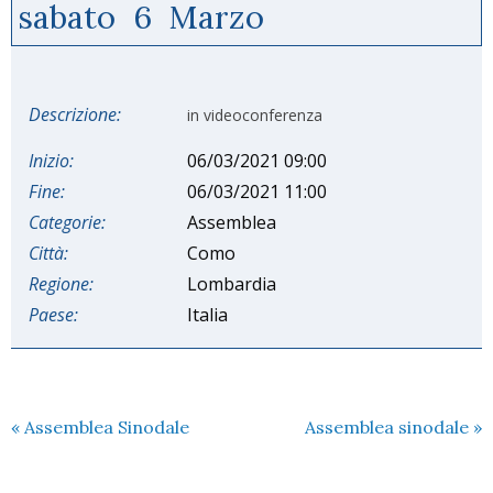
sabato
6
Marzo
Descrizione:
in videoconferenza
Inizio:
06/03/2021 09:00
Fine:
06/03/2021 11:00
Categorie:
Assemblea
Città:
Como
Regione:
Lombardia
Paese:
Italia
«
Assemblea Sinodale
Assemblea sinodale
»