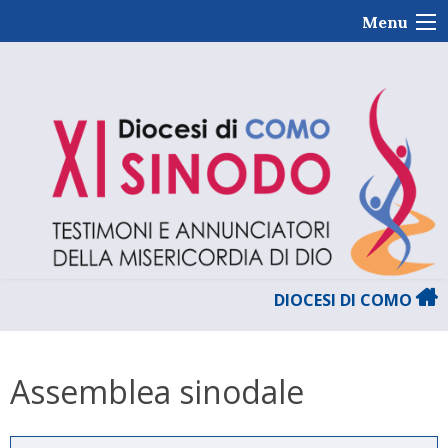
Skip
Menu
to
content
DIOCESI DI COMO
Assemblea sinodale