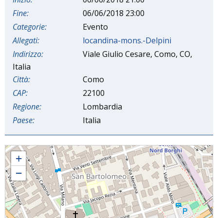
Fine:
06/06/2018 23:00
Categorie:
Evento
Allegati:
locandina-mons.-Delpini
Indirizzo:
Viale Giulio Cesare, Como, CO,
Italia
Città:
Como
CAP:
22100
Regione:
Lombardia
Paese:
Italia
Avvio della consultazione dell'XI Sinodo diocesano
+
−