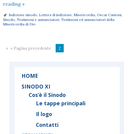
Il
reading
»
Vescovo
Indizione sinodo
,
Lettera di indizione
,
Misericordia
,
Oscar Cantoni
,
Oscar
Sinodo
,
Testimoni e annunciatori
,
Testimoni ed annunciatori della
Misericordia di Dio
Cantoni
annuncia
l’indizione
« Pagina precedente
di
2
un
nuovo
Sinodo
HOME
diocesano
SINODO XI
Cos’è il Sinodo
Le tappe principali
Il logo
Contatti