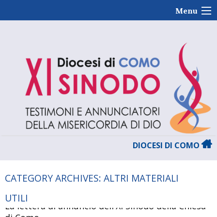
Skip
Menu
to
content
DIOCESI DI COMO
CATEGORY ARCHIVES:
ALTRI MATERIALI
UTILI
La lettera di annuncio dell'XI Sinodo della Chiesa