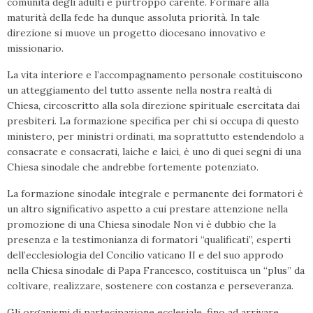
comunità degli adulti è purtroppo carente. Formare alla
maturità della fede ha dunque assoluta priorità. In tale
direzione si muove un progetto diocesano innovativo e
missionario.
La vita interiore e l’accompagnamento personale costituiscono
un atteggiamento del tutto assente nella nostra realtà di
Chiesa, circoscritto alla sola direzione spirituale esercitata dai
presbiteri. La formazione specifica per chi si occupa di questo
ministero, per ministri ordinati, ma soprattutto estendendolo a
consacrate e consacrati, laiche e laici, è uno di quei segni di una
Chiesa sinodale che andrebbe fortemente potenziato.
La formazione sinodale integrale e permanente dei formatori è
un altro significativo aspetto a cui prestare attenzione nella
promozione di una Chiesa sinodale Non vi è dubbio che la
presenza e la testimonianza di formatori “qualificati”, esperti
dell’ecclesiologia del Concilio vaticano II e del suo approdo
nella Chiesa sinodale di Papa Francesco, costituisca un “plus” da
coltivare, realizzare, sostenere con costanza e perseveranza.
Gli organismi di partecipazione ecclesiale, fino ad arrivare