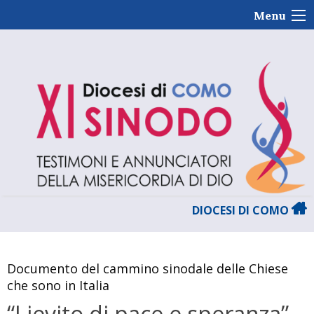
Skip
Menu
to
content
DIOCESI DI COMO
Documento del cammino sinodale delle Chiese
che sono in Italia
“Lievito di pace e speranza”