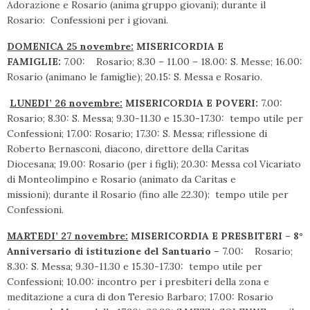
Adorazione e Rosario (anima gruppo giovani); durante il
Rosario: Confessioni per i giovani.
DOMENICA 25 novembre:
MISERICORDIA E
FAMIGLIE:
7.00: Rosario; 8.30 – 11.00 – 18.00: S. Messe; 16.00:
Rosario (animano le famiglie); 20.15: S. Messa e Rosario.
LUNEDI’ 26 novembre:
MISERICORDIA E POVERI:
7.00:
Rosario; 8.30: S. Messa; 9.30-11.30 e 15.30-17.30: tempo utile per
Confessioni; 17.00: Rosario; 17.30: S. Messa; riflessione di
Roberto Bernasconi, diacono, direttore della Caritas
Diocesana; 19.00: Rosario (per i figli); 20.30: Messa col Vicariato
di Monteolimpino e Rosario (animato da Caritas e
missioni); durante il Rosario (fino alle 22.30): tempo utile per
Confessioni.
MARTEDI’ 27 novembre:
MISERICORDIA E PRESBITERI
–
8°
Anniversario di istituzione del Santuario –
7.00: Rosario;
8.30: S. Messa;
9.30-11.30 e 15.30-17.30: tempo utile per
Confessioni; 10.00: incontro per i presbiteri della zona e
meditazione a cura di don Teresio Barbaro; 17.00: Rosario