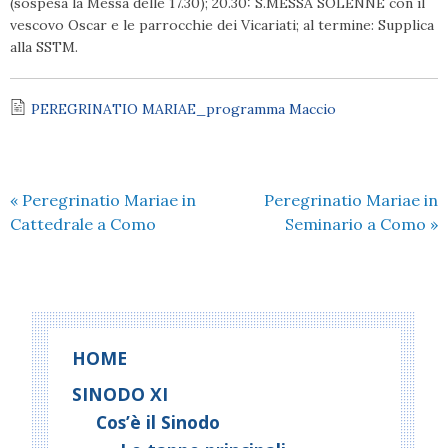
(sospesa la Messa delle 17.30); 20.30: S.MESSA SOLENNE con il
vescovo Oscar e le parrocchie dei Vicariati; al termine: Supplica
alla SSTM.
PEREGRINATIO MARIAE_programma Maccio
«
Peregrinatio Mariae in
Peregrinatio Mariae in
Cattedrale a Como
Seminario a Como
»
HOME
SINODO XI
Cos’è il Sinodo