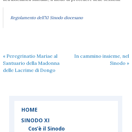
Regolamento dell’XI Sinodo diocesano
«
Peregrinatio Mariae al
In cammino insieme, nel
Santuario della Madonna
Sinodo
»
delle Lacrime di Dongo
HOME
SINODO XI
Cos’è il Sinodo