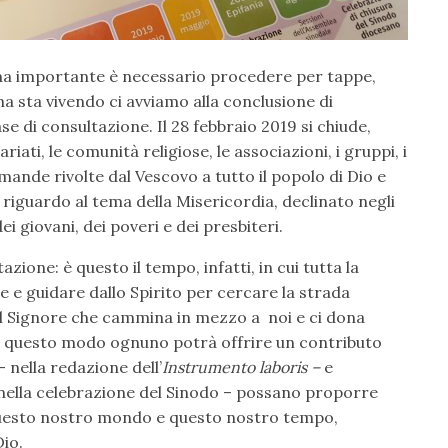
ma importante è necessario procedere per tappe,
a sta vivendo ci avviamo alla conclusione di
se di consultazione. Il 28 febbraio 2019 si chiude,
ariati, le comunità religiose, le associazioni, i gruppi, i
mande rivolte dal Vescovo a tutto il popolo di Dio e
riguardo al tema della Misericordia, declinato negli
ei giovani, dei poveri e dei presbiteri.
ione: è questo il tempo, infatti, in cui tutta la
e e guidare dallo Spirito per cercare la strada
il Signore che cammina in mezzo a noi e ci dona
n questo modo ognuno potrà offrire un contributo
 nella redazione dell’
Instrumento laboris –
e
 nella celebrazione del Sinodo – possano proporre
 questo nostro mondo e questo nostro tempo,
Dio.