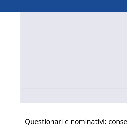
Skip
to
content
Questionari e nominativi: conse