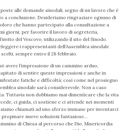
isposte alle domande sinodali, segno di un lavoro che è
do a conclusione. Desideriamo ringraziare ognuno di
i coloro che hanno partecipato alla consultazione a
mi giorni, per favorire il lavoro di segreteria,
’invito del Vescovo, utilizzando il sito del Sinodo.
leggere i rappresentanti dell’Assemblea sinodale
scelti, sempre entro il 28 febbraio.
può avere l’impressione di un cammino arduo,
capitato di sentire queste impressioni e anche in
ifestate fatiche e difficoltà; così come nel prosieguo
ssemblea sinodale sarà considerevole. Non a caso
lata. Tuttavia non dobbiamo mai dimenticare che la vita
ecede, ci guida, ci sostiene e ci attende nei momenti
noi siamo chiamati ad uno sforzo immane per inventarci
, propinare nuove soluzioni fantasiose…
ammino di Chiesa al percorso che Dio, Misericordia