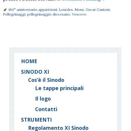
Lourdes
160° anniversario apparizioni
,
Lourdes
,
Mons. Oscar Cantoni
,
in
Pellegrinaggi
,
pellegrinaggio diocesano
,
Vescovo
pellegrinagg
con
il
P
Vescovo
o
Oscar
s
t
HOME
N
SINODO XI
a
Cos’è il Sinodo
v
Le tappe principali
i
g
Il logo
a
Contatti
t
STRUMENTI
i
Regolamento XI Sinodo
o