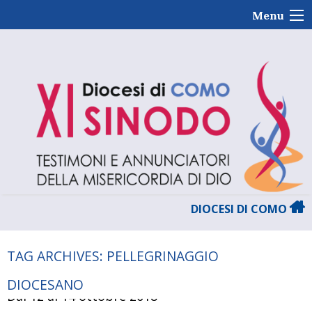
Skip
Menu
to
content
DIOCESI DI COMO
TAG ARCHIVES:
PELLEGRINAGGIO
DIOCESANO
Dal 12 al 14 ottobre 2018