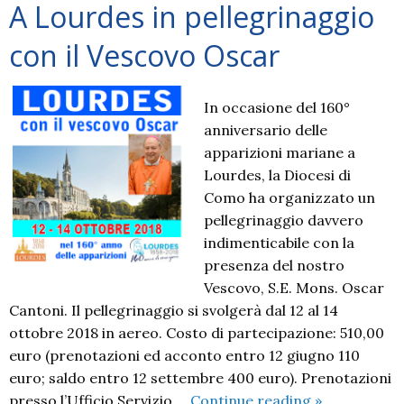
A Lourdes in pellegrinaggio
con il Vescovo Oscar
In occasione del 160°
anniversario delle
apparizioni mariane a
Lourdes, la Diocesi di
Como ha organizzato un
pellegrinaggio davvero
indimenticabile con la
presenza del nostro
Vescovo, S.E. Mons. Oscar
Cantoni. Il pellegrinaggio si svolgerà dal 12 al 14
ottobre 2018 in aereo. Costo di partecipazione: 510,00
euro (prenotazioni ed acconto entro 12 giugno 110
euro; saldo entro 12 settembre 400 euro). Prenotazioni
A
presso l’Ufficio Servizio …
Continue reading
»