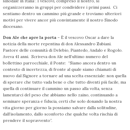
sinodale in Italia”. I vescovi, compreso il nostro, si
organizzeranno in gruppi per condividere i primi passi. Ci
sentiamo dentro un cammino più grande e troviamo ulteriori
motivi per vivere ancor più convintamente il nostro Sinodo
diocesano.
Don Ale che apre la porta –
È il vescovo Oscar a dare la
notizia della morte repentina di don Alessandro Zubiani.
Pastore delle comunità di Delebio, Piantedo, Andalo e Rogolo.
Aveva 41 anni. Scriveva don Ale nell’ultimo numero del
bollettino parrocchiale, il Ponte: “Siamo ancora dentro un
contesto di incertezza, di fronte al quale siamo chiamati di
nuovo dal Signore a tornare ad una scelta essenziale: non quella
di sperare che tutto vada bene o che tutto diventi più facile, ma
quella di continuare il cammino un passo alla volta, senza
lamentarci del peso che abbiamo nello zaino, continuando a
seminare speranza e fiducia, certi che solo donando la nostra
vita giorno per giorno la possiamo salvare dalla solitudine,
dall’isolamento, dallo sconforto che qualche volta rischia di
prendere il sopravvento”.