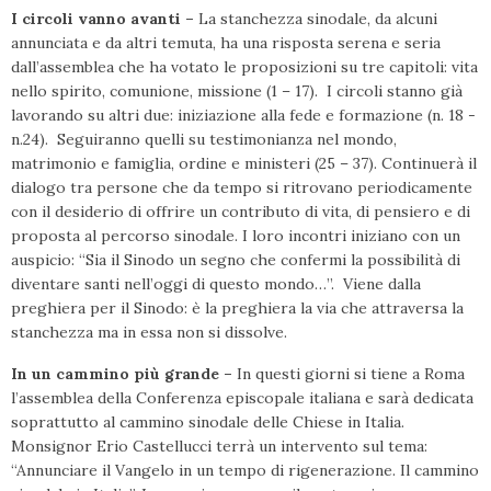
I circoli vanno avanti –
La stanchezza sinodale, da alcuni
annunciata e da altri temuta, ha una risposta serena e seria
dall’assemblea che ha votato le proposizioni su tre capitoli: vita
nello spirito, comunione, missione (1 – 17). I circoli stanno già
lavorando su altri due: iniziazione alla fede e formazione (n. 18 -
n.24). Seguiranno quelli su testimonianza nel mondo,
matrimonio e famiglia, ordine e ministeri (25 – 37). Continuerà il
dialogo tra persone che da tempo si ritrovano periodicamente
con il desiderio di offrire un contributo di vita, di pensiero e di
proposta al percorso sinodale. I loro incontri iniziano con un
auspicio: “Sia il Sinodo un segno che confermi la possibilità di
diventare santi nell’oggi di questo mondo…”. Viene dalla
preghiera per il Sinodo: è la preghiera la via che attraversa la
stanchezza ma in essa non si dissolve.
In un cammino più grande –
In questi giorni si tiene a Roma
l’assemblea della Conferenza episcopale italiana e sarà dedicata
soprattutto al cammino sinodale delle Chiese in Italia.
Monsignor Erio Castellucci terrà un intervento sul tema:
“Annunciare il Vangelo in un tempo di rigenerazione. Il cammino