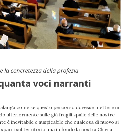
 la concretezza della profezia
quanta voci narranti
o-valanga come se questo percorso dovesse mettere in
ulteriormente sulle già fragili spalle delle nostre
e è inevitabile e auspicabile che qualcosa di nuovo si
i sparsi sul territorio; ma in fondo la nostra Chiesa