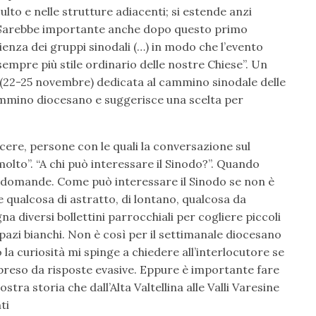
ulto e nelle strutture adiacenti; si estende anzi
e. Sarebbe importante anche dopo questo primo
ienza dei gruppi sinodali (…) in modo che l’evento
sempre più stile ordinario delle nostre Chiese”. Un
i (22-25 novembre) dedicata al cammino sinodale delle
cammino diocesano e suggerisce una scelta per
ere, persone con le quali la conversazione sul
olto”. “A chi può interessare il Sinodo?”. Quando
 domande. Come può interessare il Sinodo se non è
qualcosa di astratto, di lontano, qualcosa da
diversi bollettini parrocchiali per cogliere piccoli
spazi bianchi. Non è così per il settimanale diocesano
la curiosità mi spinge a chiedere all’interlocutore se
orpreso da risposte evasive. Eppure è importante fare
tra storia che dall’Alta Valtellina alle Valli Varesine
ti