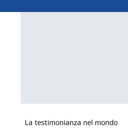
Skip
to
content
La testimonianza nel mondo