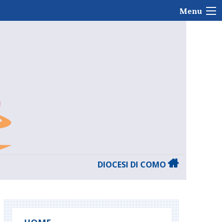
Menu
DIOCESI DI COMO