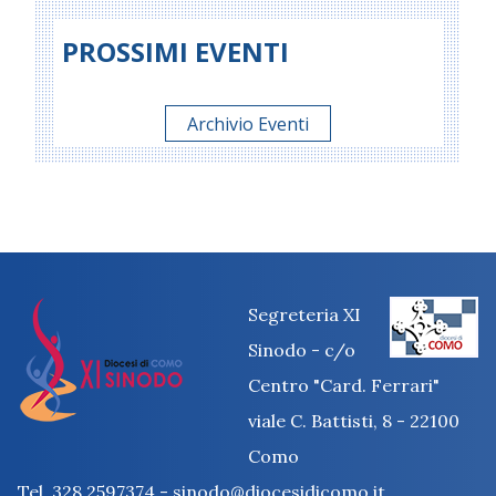
PROSSIMI EVENTI
Archivio Eventi
Segreteria XI
Sinodo - c/o
Centro "Card. Ferrari"
viale C. Battisti, 8 - 22100
Como
Tel. 328.2597374 - sinodo@diocesidicomo.it