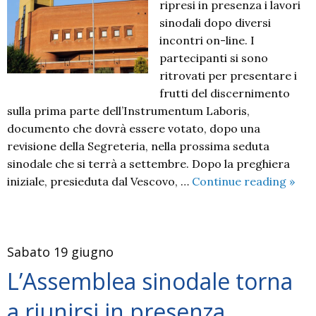
ripresi in presenza i lavori
sinodali dopo diversi
incontri on-line. I
partecipanti si sono
ritrovati per presentare i
frutti del discernimento
sulla prima parte dell’Instrumentum Laboris,
documento che dovrà essere votato, dopo una
revisione della Segreteria, nella prossima seduta
sinodale che si terrà a settembre. Dopo la preghiera
Sagn
iniziale, presieduta dal Vescovo, …
Continue reading
»
ha
ospi
un’a
Sabato 19 giugno
sino
in
L’Assemblea sinodale torna
pres
a riunirsi in presenza