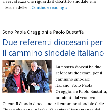
riservatezza che riguarda il dibattito sinodale e la
AFFRESCHI
stesura delle …
Continue reading
»
SINODALI
Sono Paola Oreggioni e Paolo Bustaffa
Due referenti diocesani per
il cammino sinodale italiano
La nostra diocesi ha due
referenti diocesani per il
cammino sinodale
italiano. Sono Paola
Oreggioni e Paolo Bustaffa,
nominati dal vescovo
Oscar. Il Sinodo diocesano e il cammino sinodale delle
Chiese che sono in Italia “Si capisce l’importanza del