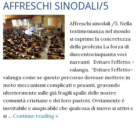
AFFRESCHI SINODALI/5
Affreschi sinodali /5. Nella
testimonianza nel mondo
si esprime la concretezza
della profezia La forza di
duecentocinquanta voci
narranti Evitare l’effetto –
valanga. “Evitare l’effetto-
valanga come se questo percorso dovesse mettere in
moto meccanismi complicati e pesanti, gravando
ulteriormente sulle già fragili spalle delle nostre
comunità cristiane e dei loro pastori. Ovviamente è
inevitabile e auspicabile che qualcosa di nuovo si attivi e
AFFRESCHI
si …
Continue reading
»
SINODALI/5