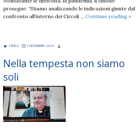
Nonostante le difficoltà, la pandemia, il Sinodo
prosegue: “Stiamo analizzando le indicazioni giunte dal
Il
confronto all’interno dei Circoli …
Continue reading
»
cam
silen
e
VIDEO
2 DICEMBRE 2020
pazi
del
Nella tempesta non siamo
Sino
in
soli
ques
peri
di
pand