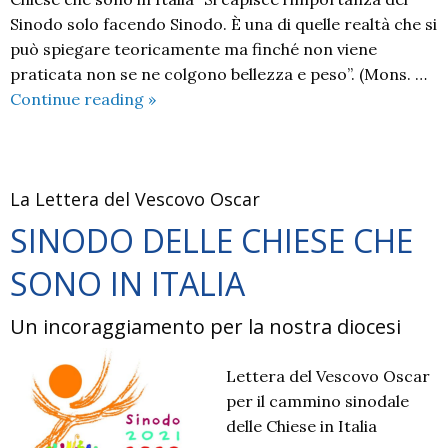
Sinodo solo facendo Sinodo. È una di quelle realtà che si
può spiegare teoricamente ma finché non viene
praticata non se ne colgono bellezza e peso”. (Mons. …
Due
Continue reading
»
referenti
diocesani
per
La Lettera del Vescovo Oscar
il
cammino
SINODO DELLE CHIESE CHE
sinodale
SONO IN ITALIA
italiano
Un incoraggiamento per la nostra diocesi
Lettera del Vescovo Oscar
per il cammino sinodale
delle Chiese in Italia