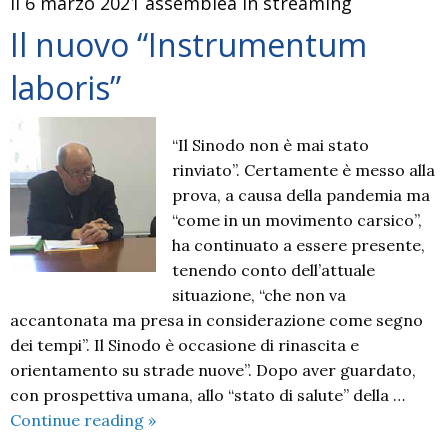
Il 6 marzo 2021 assemblea in streaming
riunirsi
in
Il nuovo “Instrumentum
presenza
laboris”
“Il Sinodo non è mai stato
rinviato”. Certamente è messo alla
prova, a causa della pandemia ma
“come in un movimento carsico”,
ha continuato a essere presente,
tenendo conto dell’attuale
situazione, “che non va
accantonata ma presa in considerazione come segno
dei tempi”. Il Sinodo è occasione di rinascita e
orientamento su strade nuove”. Dopo aver guardato,
con prospettiva umana, allo “stato di salute” della …
Il
Continue reading
»
nuovo