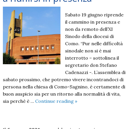
Sabato 19 giugno riprende
il cammino in presenza e
non da remoto dell’XI
Sinodo della diocesi di
Como. “Pur nelle difficoltà
sinodale non si è mai
interrotto – sottolinea il
segretario don Stefano
Cadenazzi -. L’assemblea di
sabato prossimo, che potremo vivere incontrandoci di
persona nella chiesa di Como-Sagnino, è certamente di
buon auspicio sia per un ritorno alla normalità di vita,
L’Assemblea
sia perché è …
Continue reading
»
sinodale
torna
a